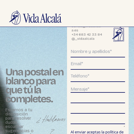
Ir
UE NUESTRO VIAJE EN @_VIDAALCALA
| ENVÍO GRATUITO EN PEDIDOS 
al
contenido
tienda@vidaalcal
a.es
+34 683 42 33 84
@_vidaalcala
Una postal en
blanco para
que tú la
completes.
Estamos a tu
disposición
¿Hablamos
para resolver
dudas,
escuchar
?
sugerencias o
Al enviar aceptas la
política de