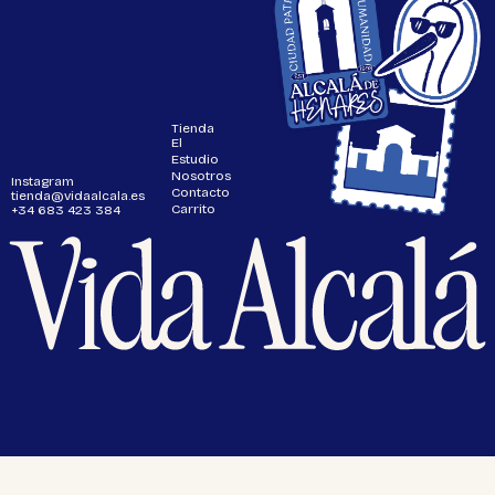
Tienda
El
Estudio
Nosotros
Instagram
Contacto
tienda@vidaalcala.es
Carrito
+34 683 423 384