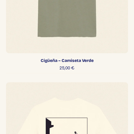
Cigüeña – Camiseta Verde
25,00
€