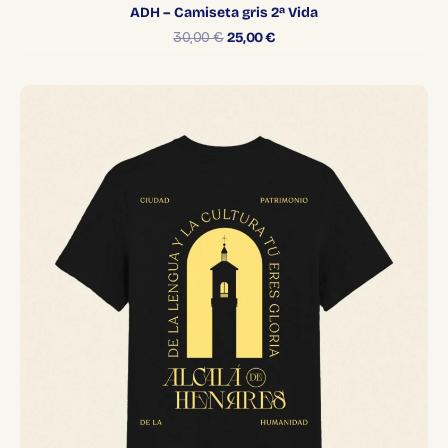
ADH – Camiseta gris 2ª Vida
30,00
€
25,00
€