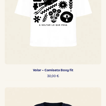
Volar – Camiseta Boxy fit
30,00
€