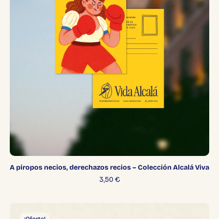
A piropos necios, derechazos recios – Colección Alcalá Viva
3,50
€
El
El
precio
precio
¡Oferta!