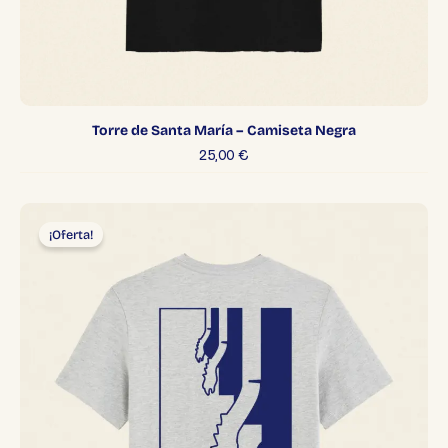
Torre de Santa María – Camiseta Negra
25,00
€
El
El
precio
precio
¡Oferta!
original
actual
era:
es:
30,00 €.
25,00 €.