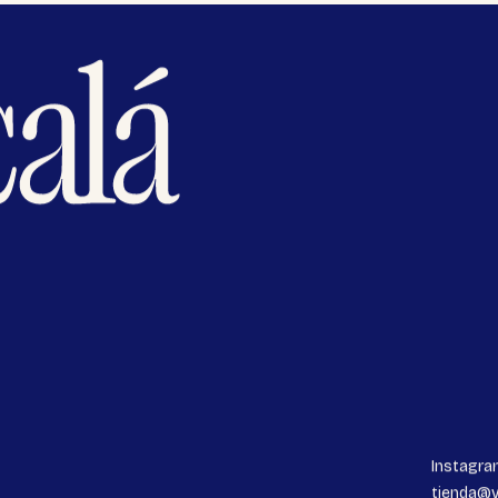
Instagra
tienda@v