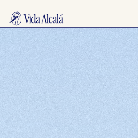
Ir
@_VIDAALCALA
| ENVÍO GRATUITO EN PEDIDOS SUPERIORES A 50€ | S
al
contenido