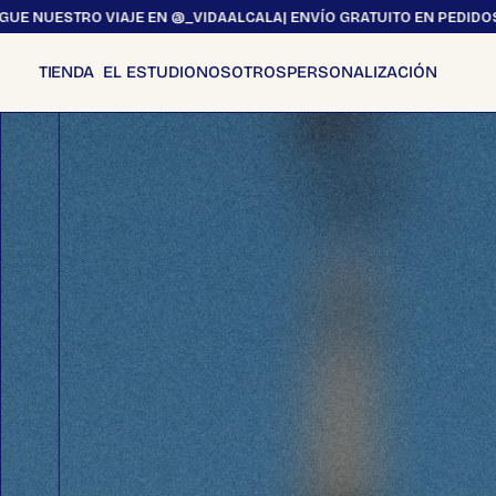
Ir
STRO VIAJE EN @_VIDAALCALA
| ENVÍO GRATUITO EN PEDIDOS SUPERIO
al
contenido
EL ESTUDIO
NOSOTROS
PERSONALIZACIÓN
TIENDA
Todos los productos
Obra Gráfica
Fotografias
Láminas
Postales