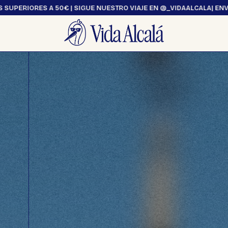
RES A 50€ | SIGUE NUESTRO VIAJE EN @_VIDAALCALA
| ENVÍO GRATU
Ocio y Hogar
Textil
Hogar
Bolsas
Ocio
Camisetas