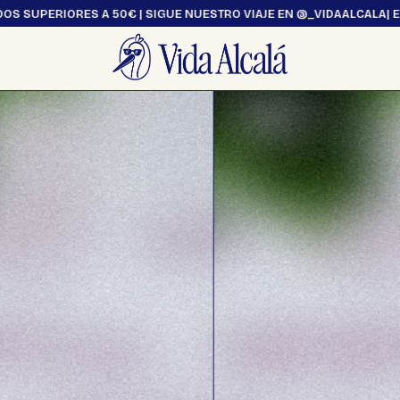
RES A 50€ | SIGUE NUESTRO VIAJE EN @_VIDAALCALA
| ENVÍO GRATUI
Ocio y Hogar
Textil
Hogar
Bolsas
Ocio
Camisetas