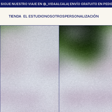
Ir
TRO VIAJE EN @_VIDAALCALA
| ENVÍO GRATUITO EN PEDIDOS SUPERIO
al
contenido
EL ESTUDIO
NOSOTROS
PERSONALIZACIÓN
TIENDA
Todos los productos
Obra Gráfica
Fotografias
Láminas
Postales