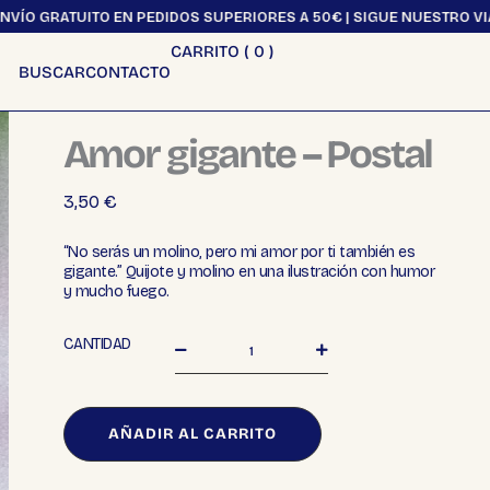
TO EN PEDIDOS SUPERIORES A 50€ | SIGUE NUESTRO VIAJE EN @_VI
CARRITO (
0
)
BUSCAR
CONTACTO
Amor gigante – Postal
3,50
€
“No serás un molino, pero mi amor por ti también es
gigante.” Quijote y molino en una ilustración con humor
y mucho fuego.
Amor
CANTIDAD
gigante
-
Postal
cantidad
AÑADIR AL CARRITO