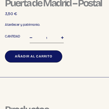
Puerta de Madrid – Postal
3,50
€
Atardecer y patrimonio.
Puerta
CANTIDAD
de
Madrid
-
Postal
AÑADIR AL CARRITO
cantidad