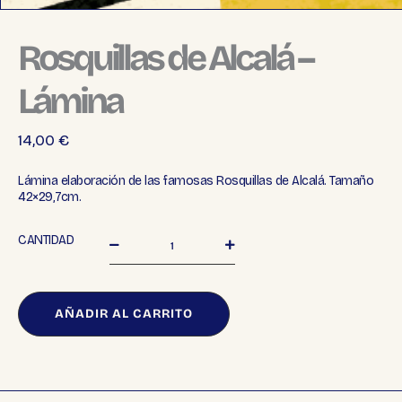
Rosquillas de Alcalá –
Lámina
14,00
€
Lámina elaboración de las famosas Rosquillas de Alcalá. Tamaño
42×29,7cm.
Rosquillas
CANTIDAD
de
Alcalá
-
Lámina
AÑADIR AL CARRITO
cantidad