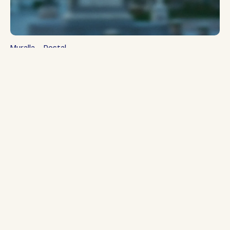
Muralla – Postal
3,50
€