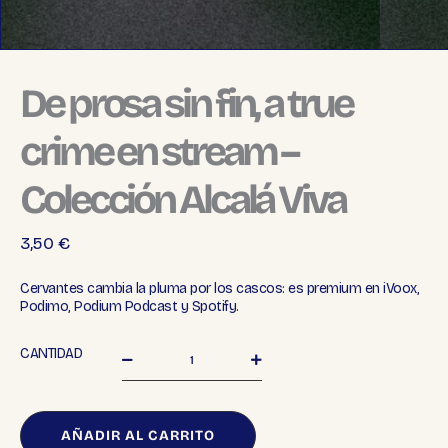
De prosa sin fin, a true
crime en stream –
Colección Alcalá Viva
3,50
€
Cervantes cambia la pluma por los cascos: es premium en iVoox,
Podimo, Podium Podcast y Spotify.
De
CANTIDAD
prosa
sin
fin,
a
AÑADIR AL CARRITO