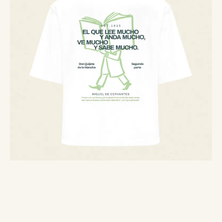
El que lee mucho… – Camiseta Crop
30,00
€