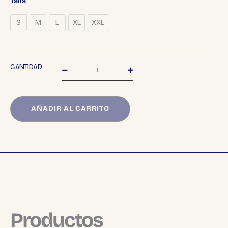
Talla
y
pluma
S
M
L
XL
XXL
–
Camiseta
blanca
2ª
CANTIDAD
Vida
cantidad
AÑADIR AL CARRITO
Productos