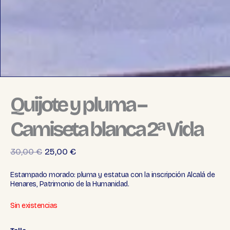
Quijote y pluma –
Camiseta blanca 2ª Vida
El
El
30,00
€
25,00
€
precio
precio
Estampado morado: pluma y estatua con la inscripción
Alcalá de
Henares, Patrimonio de la Humanidad
.
original
actual
era:
es:
Sin existencias
30,00 €.
25,00 €.
Quijote