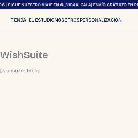
Ir
€ | SIGUE NUESTRO VIAJE EN @_VIDAALCALA
| ENVÍO GRATUITO EN PE
al
contenido
EL ESTUDIO
NOSOTROS
PERSONALIZACIÓN
TIENDA
Todos los productos
Obra Gráfica
WishSuite
Fotografias
Láminas
Postales
[wishsuite_table]