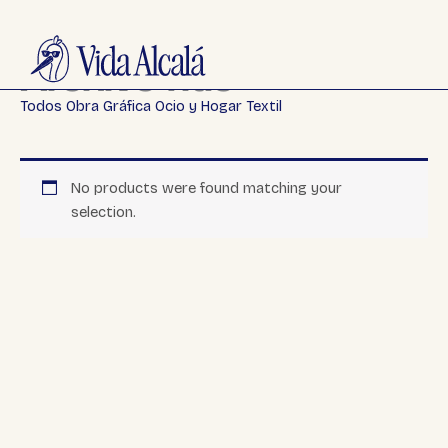
Ir
€ | SIGUE NUESTRO VIAJE EN @_VIDAALCALA
| ENVÍO GRATUITO EN P
al
contenido
Archive Title
Todos
Obra Gráfica
Ocio y Hogar
Textil
No products were found matching your
selection.