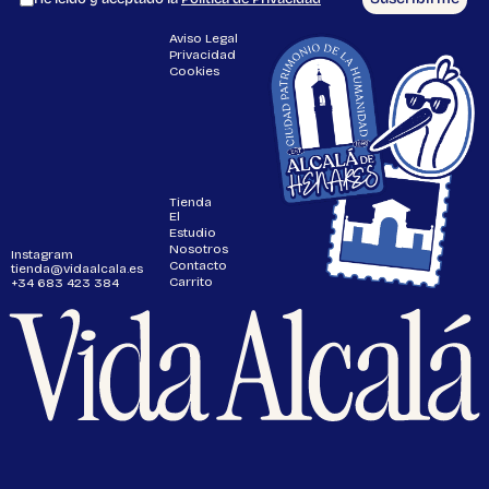
Aviso Legal
Privacidad
Cookies
Tienda
El
Estudio
Nosotros
Instagram
Contacto
tienda@vidaalcala.es
Carrito
+34 683 423 384